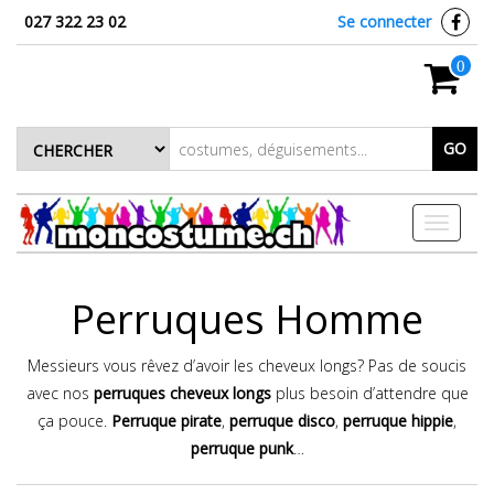
027 322 23 02
Se connecter
0
GO
Toggle
navigati
Perruques Homme
Messieurs vous rêvez d’avoir les cheveux longs? Pas de soucis
avec nos
perruques cheveux longs
plus besoin d’attendre que
ça pouce.
Perruque pirate
,
perruque disco
,
perruque hippie
,
perruque punk
…