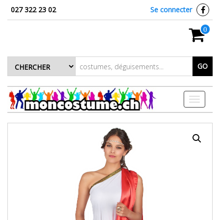
027 322 23 02
Se connecter
0
GO
Toggle
navigati