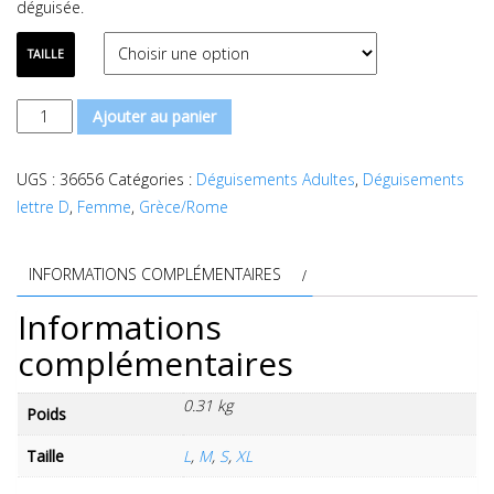
déguisée.
TAILLE
quantité
Ajouter au panier
de
Déguisement
UGS :
36656
Catégories :
Déguisements Adultes
,
Déguisements
déesse
lettre D
,
Femme
,
Grèce/Rome
romaine
femme
INFORMATIONS COMPLÉMENTAIRES
Informations
complémentaires
0.31 kg
Poids
Taille
L
,
M
,
S
,
XL