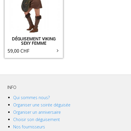
DÉGUISEMENT VIKING
SEXY FEMME
59,00
CHF
INFO
Qui sommes nous?
Organiser une soirée déguisée
Organiser un anniversaire
Choisir son déguisement
Nos fournisseurs