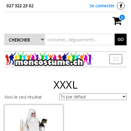
027 322 23 02
Se connecter
0
GO
Toggle
navigati
XXXL
Voici le seul résultat